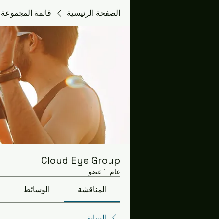
الصفحة الرئيسية
قائمة المجموعة
Cloud Eye Group
عام
·
1 عضو
المناقشة
الوسائط
السابق