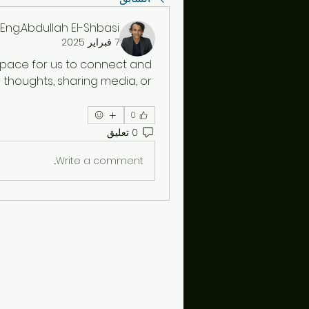
Eng.Abdullah El-Shbasi
7 فبراير 2025
 space for us to connect and 
 thoughts, sharing media, or 
0
0 تعليق
Write a comment...