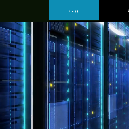
ا
بيت