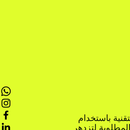
CloudEye. تزودك برامجنا
المطلوبة لتزدهر