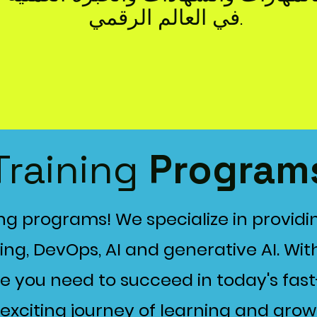
في العالم الرقمي.
Training
Program
ng programs! We specialize in provid
g, DevOps, AI and generative AI. With
e you need to succeed in today's fast
 exciting journey of learning and grow