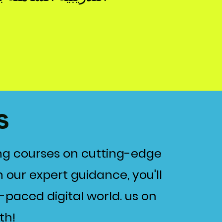
s
ing courses on cutting-edge
 our expert guidance, you'll
-paced digital world. us on
th!