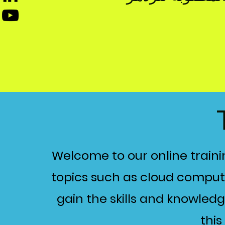
Welcome to our online traini
topics such as cloud computin
gain the skills and knowledg
this